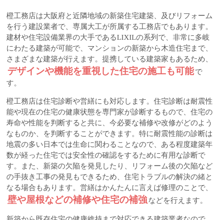
橙工務店は大阪府と近隣地域の新築住宅建築、及びリフォーム
を行う建設業者で、専属大工が所属する工務店でもあります。
建材や住宅設備業界の大手であるLIXILの系列で、非常に多岐
にわたる建築が可能で、マンションの新築から木造住宅まで、
さまざまな建築が行えます。提携している建築家もあるため、
デザインや機能を重視した住宅の施工も可能
で
す。
橙工務店は住宅診断や営繕にも対応します。住宅診断は耐震性
能や現在の住宅の健康状態を専門家が診断するもので、住宅の
寿命や性能を判断すると共に、今必要な補修や改修がどのよう
なものか、を判断することができます。特に耐震性能の診断は
地震の多い日本では生命に関わることなので、ある程度建築年
数が経った住宅では安全性の確認をするために有用な診断で
す。また、新築の欠陥を発見したり、リフォーム後の欠陥など
の手抜き工事の発見もできるため、住宅トラブルの解決の緒と
なる場合もあります。営繕はかんたんに言えば修理のことで、
壁や屋根などの補修や住宅の補強
などを行えます。
新築から既存住宅の健康維持まで対応できる建築業者なので、